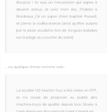
Bonjour ! Je suis un mécanicien qui aspire à
devenir acteur, et voici mon site. J’habite à
Bordeaux, j’ai un super chien baptisé Russell,
et j’aime la vodka-ananas (ainsi qu’être surpris
par la pluie soudaine lors de longues balades
sur la plage au coucher du soleil).
… ou quelque chose comme cela :
La société 123 Machin Truc a été créée en 1971,
et n’a cessé de proposer au public des
machins-trucs de qualité depuis lors. Située à
Saint-Remy-en-Bouzemont-Saint-Genest-et-